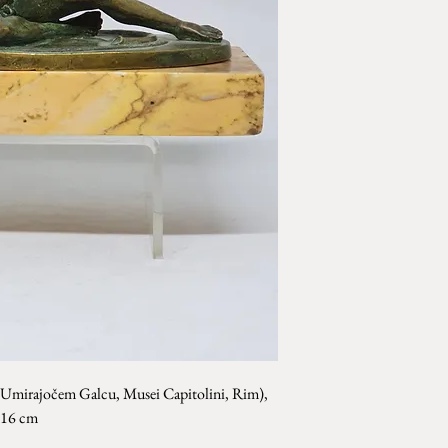
po Umirajočem Galcu, Musei Capitolini, Rim),
: 16 cm