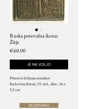
Ruska potovalna ikona:
Žitje
Price
€60.00
JE NA VOLJO
Prizori iz življenja svetnikov
lita kovina (bron), 19. stol., dim.: 16 x
9,2 cm
REZERVIRAJ