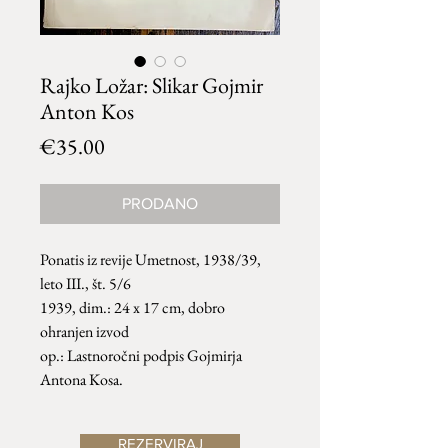
Rajko Ložar: Slikar Gojmir
Anton Kos
Price
€35.00
PRODANO
Ponatis iz revije Umetnost, 1938/39,
leto III., št. 5/6
1939, dim.: 24 x 17 cm, dobro
ohranjen izvod
op.: Lastnoročni podpis Gojmirja
Antona Kosa.
REZERVIRAJ