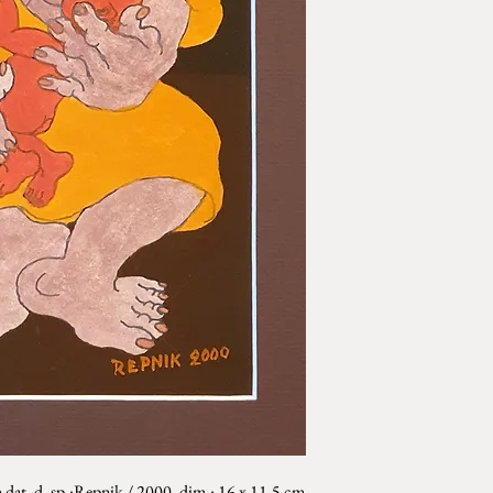
n dat. d. sp.:Repnik / 2000, dim.: 16 x 11,5 cm