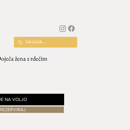
oječa žena z rdečim
JE NA VOLJO
REZERVIRAJ