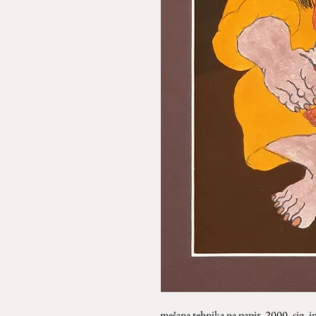
mešana tehnika na papir, 2000, sig. i