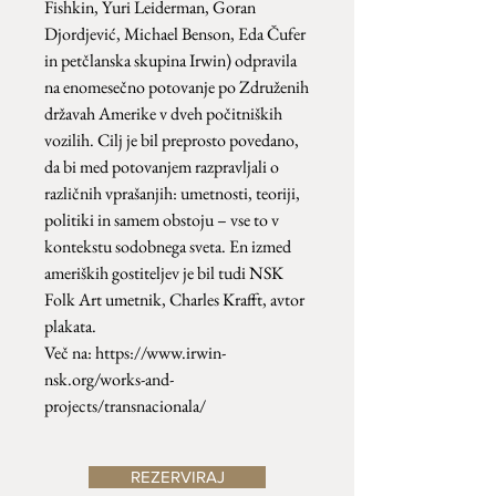
Fishkin, Yuri Leiderman, Goran
Djordjević, Michael Benson, Eda Čufer
in petčlanska skupina Irwin) odpravila
na enomesečno potovanje po Združenih
državah Amerike v dveh počitniških
vozilih. Cilj je bil preprosto povedano,
da bi med potovanjem razpravljali o
različnih vprašanjih: umetnosti, teoriji,
politiki in samem obstoju – vse to v
kontekstu sodobnega sveta. En izmed
ameriških gostiteljev je bil tudi NSK
Folk Art umetnik, Charles Krafft, avtor
plakata.
Več na: https://www.irwin-
nsk.org/works-and-
projects/transnacionala/
REZERVIRAJ