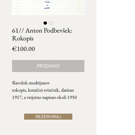
61// Anton Podbevšek:
Rokopis
Price
€100.00
PRODANO
Slavolok modrijanov
rokopis, kemični svinčnik, datiran
1917, a verjetno napisan okoli 1950
REZERVIRAJ