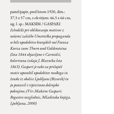
pastel/papir, pred letom 1920, dim.:
37,5 x 57 cm, z okvirjem: 46,5 x 66 cm,
sig. l. sp.: MAKSIM / GASPARI
Izhodišče pri oblikovanju motivov z
nošami založbe Umetniška propaganda
so bile upodobitve kranjskih noš Franza
Kurza zum Thurn und Goldensteina
(leta 1844 objavljene v Carniolii,
kolorirana izdaja J. Blaznika leta
1863). Gaspari je tako za pričujoči
motiv uporabil upodobitev moškega in
ženske iz okolice Ljubljane (Bizovik) in
ju postavil v tipizirano dolenjsko
pokrajino. (Vir: Maksim Gaspari:
Bogastvo razglednic, Mladinska knjiga,
Ljubljana, 2000)