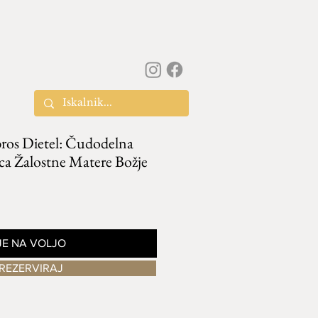
ros Dietel: Čudodelna
ca Žalostne Matere Božje
JE NA VOLJO
REZERVIRAJ