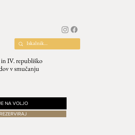
 in IV. republiško
idov v smučanju
JE NA VOLJO
REZERVIRAJ